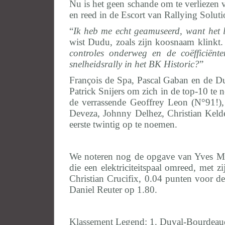
Nu is het geen schande om te verliezen 
en reed in de Escort van Rallying Solut
“
Ik heb me echt geamuseerd, want het l
wist Dudu, zoals zijn koosnaam klinkt.
controles onderweg en de coëfficiën
snelheidsrally in het BK Historic?
”
François de Spa, Pascal Gaban en de Du
Patrick Snijers om zich in de top-10 te 
de verrassende Geoffrey Leon (N°91!)
Deveza, Johnny Delhez, Christian Kel
eerste twintig op te noemen.
We noteren nog de opgave van Yves Ma
die een elektriciteitspaal omreed, met 
Christian Crucifix, 0.04 punten voor
Daniel Reuter op 1.80.
Klassement Legend: 1. Duval-Bourdeaud