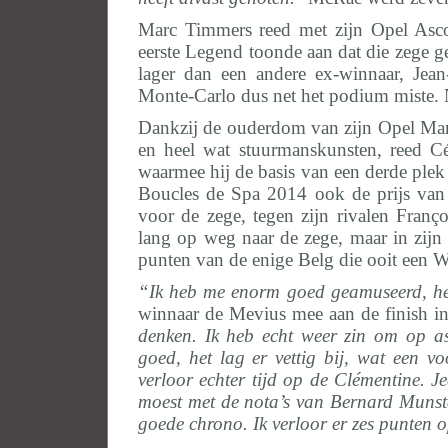
Marc Timmers reed met zijn Opel Asco
eerste Legend toonde aan dat die zege g
lager dan een andere ex-winnaar, Jea
Monte-Carlo dus net het podium miste. N
Dankzij de ouderdom van zijn Opel Manta
en heel wat stuurmanskunsten, reed C
waarmee hij de basis van een derde plek
Boucles de Spa 2014 ook de prijs van 
voor de zege, tegen zijn rivalen Fran
lang op weg naar de zege, maar in zijn P
punten van de enige Belg die ooit een 
“Ik heb me enorm goed geamuseerd, he
winnaar de Mevius mee aan de finish in
denken. Ik heb echt weer zin om op asf
goed, het lag er vettig bij, wat een 
verloor echter tijd op de Clémentine. 
moest met de nota’s van Bernard Munste
goede chrono. Ik verloor er zes punten 