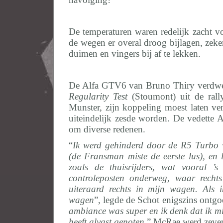
De temperaturen waren redelijk zacht voo
de wegen er overal droog bijlagen, zeke
duimen en vingers bij af te lekken.
De Alfa GTV6 van Bruno Thiry verdween
Regularity Test
(Stoumont) uit de rally
Munster, zijn koppeling moest laten v
uiteindelijk zesde worden. De vedette Al
om diverse redenen.
“
Ik werd gehinderd door de R5 Turbo 
(de Fransman miste de eerste lus), en l
zoals de thuisrijders, wat vooral ’
controleposten onderweg, waar recht
uiteraard rechts in mijn wagen. Als 
wagen
”, legde de Schot enigszins ontgo
ambiance was super en ik denk dat ik mij
heeft alvast genoten.
” McRae werd zeven