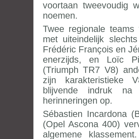
voortaan tweevoudig w
noemen.
Twee regionale teams v
met uiteindelijk slech
Frédéric François en J
enerzijds, en Loïc P
(Triumph TR7 V8) ande
zijn karakteristieke 
blijvende indruk n
herinneringen op.
Sébastien Incardona 
(Opel Ascona 400) verv
algemene klassement.