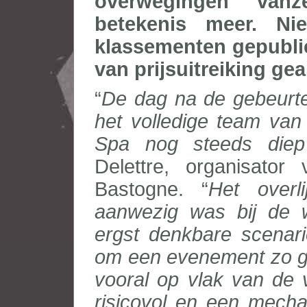
overwegingen vanz
betekenis meer. Ni
klassementen gepublic
van prijsuitreiking ge
“
De dag na de gebeurten
het volledige team van
Spa nog steeds diep
Delettre, organisat
Bastogne. “
Het overl
aanwezig was bij de we
ergst denkbare scenari
om een evenement zo go
vooral op vlak van de ve
risicovol en een mecha