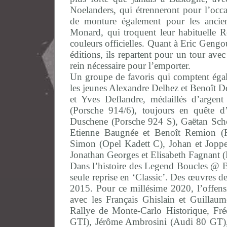
Noelanders, qui étrenneront pour l’oc
de monture également pour les ancien
Monard, qui troquent leur habituelle 
couleurs officielles. Quant à Eric Gengo
éditions, ils repartent pour un tour av
rein nécessaire pour l’emporter.
Un groupe de favoris qui comptent ég
les jeunes Alexandre Delhez et Benoît D
et Yves Deflandre, médaillés d’argen
(Porsche 914/6), toujours en quête d
Duschene (Porsche 924 S), Gaëtan Sch
Etienne Baugnée et Benoît Remion (
Simon (Opel Kadett C), Johan et Joppe 
Jonathan Georges et Elisabeth Fagnant 
Dans l’histoire des Legend Boucles @ Ba
seule reprise en ‘Classic’. Des œuvres d
2015. Pour ce millésime 2020, l’offensi
avec les Français Ghislain et Guilla
Rallye de Monte-Carlo Historique, F
GTI), Jérôme Ambrosini (Audi 80 GT), 