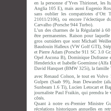
en la personne d’Yves Thirionet, les It
Anglia 105 E), mais aussi Eugenio Ross
sans oublier les compatriotes d’Ot
21011/2106), ou encore l’éclectique d
Carvalho (Porsche 944 Turbo).
L’un des charmes de la Régularité à 60
être permanentes. Raison pour laquelle
gros outsiders que sont Michaël Weil
Baudouin Halleux (VW Golf GTI), Stéph
et Pierre Adam (Porsche 911 SC 3.0 Gr.
Opel Ascona B), Dominique Dufrasne e
Henderickx et Isabelle Goeminne (Alfa
David Hanquet (BMW 325i), la famille V
avec Renaud Colson, le tout en Volvo 12
Gulpen (Saab 99), Jean Dewandre (alia
Sunbeam 1.6 Ti), Lucien Letocart et Ba
journaliste Paul Fraikin, qui prendra l
côtés.
Quant à notre ex-Premier Ministre Gu
récréations historiques annuelles en re