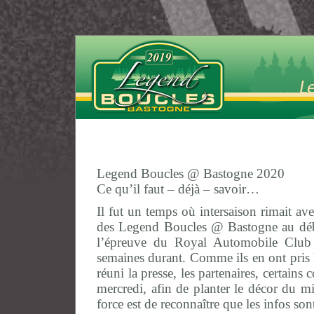
Legend Boucles @ Bastogne 2020
Ce qu’il faut – déjà – savoir…
Il fut un temps où intersaison rimait a
des Legend Boucles @ Bastogne au début
l’épreuve du Royal Automobile Club 
semaines durant. Comme ils en ont pris l
réuni la presse, les partenaires, certain
mercredi, afin de planter le décor du
force est de reconnaître que les infos s